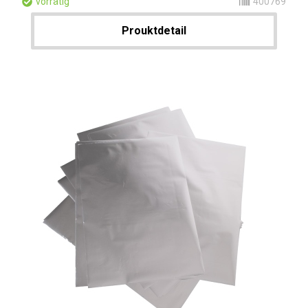
vorrätig
400769
Prouktdetail