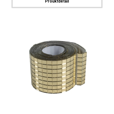
Prouktdetail