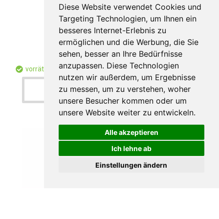
Diese Website verwendet Cookies und
Targeting Technologien, um Ihnen ein
besseres Internet-Erlebnis zu
von 6,496 € / St.
ermöglichen und die Werbung, die Sie
von 5,459 € ohne MwSt.
sehen, besser an Ihre Bedürfnisse
anzupassen. Diese Technologien
vorrätig
400749
nutzen wir außerdem, um Ergebnisse
zu messen, um zu verstehen, woher
Prouktdetail
unsere Besucher kommen oder um
unsere Website weiter zu entwickeln.
Alle akzeptieren
Ich lehne ab
Einstellungen ändern