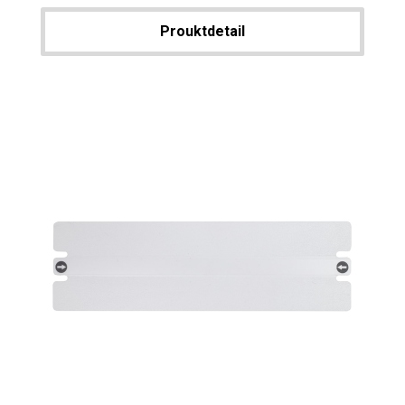
Prouktdetail