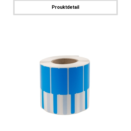
Prouktdetail