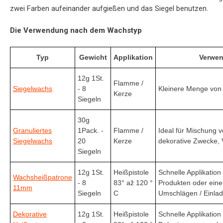
zwei Farben aufeinander aufgießen und das Siegel benutzen.
Die Verwendung nach dem Wachstyp
Typ
Gewicht
Applikation
Verwen
12g 1St.
Flamme /
Siegelwachs
- 8
Kleinere Menge von 
Kerze
Siegeln
30g
Granuliertes
1Pack. -
Flamme /
Ideal für Mischung 
Siegelwachs
20
Kerze
dekorative Zwecke,
Siegeln
12g 1St.
Heißpistole
Schnelle Applikation
Wachsheißpatrone
- 8
83° až 120 °
Produkten oder ein
11mm
Siegeln
C
Umschlägen / Einla
Dekorative
12g 1St.
Heißpistole
Schnelle Applikation 