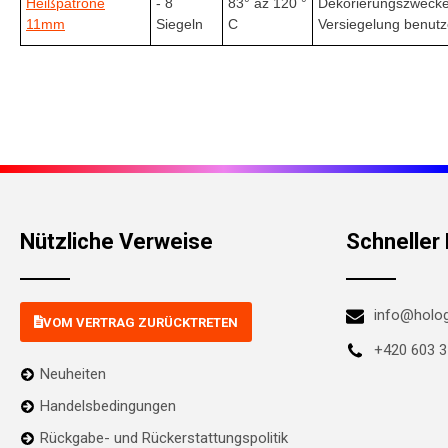
Heißpatrone
- 8
83° až 120 °
Dekorierungszwecke
11mm
Siegeln
C
Versiegelung benut
Nützliche Verweise
Schneller
info@holog
VOM VERTRAG ZURÜCKTRETEN
+420 603 3
Neuheiten
Handelsbedingungen
Rückgabe- und Rückerstattungspolitik