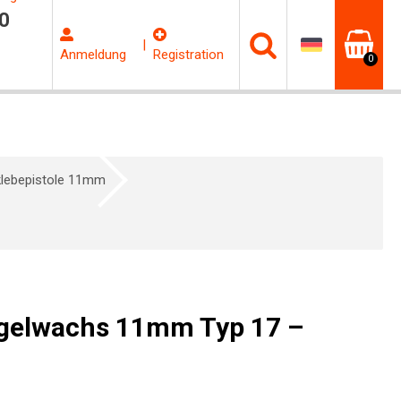
0
|
Anmeldung
Registration
0
klebepistole 11mm
egelwachs 11mm Typ 17 –