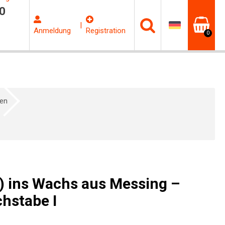
0
|
Anmeldung
Registration
0
hen
) ins Wachs aus Messing –
hstabe I