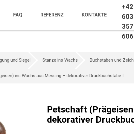
+42
FAQ
REFERENZ
KONTAKTE
603
357
606
gung und Siegel
Stanze ins Wachs
Buchstaben und Zeic
geisen) ins Wachs aus Messing – dekorativer Druckbuchstabe I
Petschaft (Prägeisen
dekorativer Druckbuc